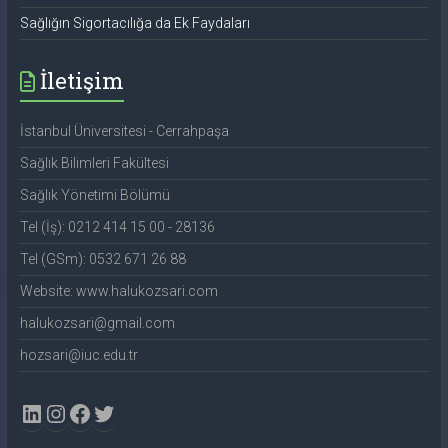
Sağlığın Sigortacılığa da Ek Faydaları
İletişim
İstanbul Üniversitesi - Cerrahpaşa
Sağlık Bilimleri Fakültesi
Sağlık Yönetimi Bölümü
Tel (İş): 0212 414 15 00 - 28136
Tel (GSm): 0532 671 26 88
Website: www.halukozsari.com
halukozsari@gmail.com
hozsari@iuc.edu.tr
LinkedIn
Instagram
Facebook
Twitter