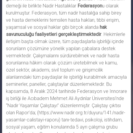
derneği ile birlikte Nadir Hastalıklar
Federasyon
u olarak
kurulmuştur. Federasyon, tüm nadir hastalığa sahip birey
ve hasta derneklerini temsilen hasta hakları, tıbbi erişim,
yaşamsal ve sosyal haklar gibi birçok alanda
hak
savunuculuğu faaliyetleri
gerçekleştirmektedir
. Hekimlerle
iletişim başta olmak üzere, tüm paydaşlarla işbirliği içinde
sorunların çözümüne yönelik yapılan çabalara destek
vermektedir. Çalışmalarını sürdürebilmek ve nadir hasta
sorunlarına hâkim olarak çözüm üretebilmek ve kamu,
özel sektör, akademi, sivil toplum ve girişimcilik
alanlarındaki tüm paydaşlar ile işbirliği kurabilmek amacıyla
seminerler, paneller, çalıştaylar düzenlemektedir. Bu
kapsamda, 8 Aralık 2024 tarihinde Federasyon ve Innorare
iş birliği ile Acıbadem Mehmet Ali Aydınlar Üniversitesi’nde
“Nadir Yaşamlar Çalıştayı” düzenlenmiştir. Çalıştay çıktısı
olan Rapor’da; (https://www.nadir.org.tr/duyuru/141/nadir-
yasamlar-calistayi-raporu) tanı-tedavi, psikoloji, istihdam,
sosyal yaşam, eğitim konularında 5 ayrı çalışma grubu