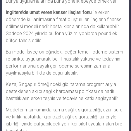
Dünya uygulamalarında buna yönelik epeyce örnek var;
İngiltere’de umut veren kanser ilaçları fonu
ile erken
dönemde kullanılmasına fırsat oluşturulan ilaçların finanse
edilmesi modeli nadir hastalıklar alanında da kullanılabilir.
Sadece 2024 yılında bu fona yüz milyonlarca pound ek
bütçe tahsis edildi.
Bu model İsveç örneğindeki, değer temelli ödeme sistemi
ile birlikte uygulanarak, belirli hastalık yüküne ve tedavinin
performansına dayalı geri ödeme süresinin zamana
yayılmasıyla birlikte de düşünülebilir.
Keza, Singapur örneğindeki gibi tarama programlarıyla
desteklenen akılcı sağlık harcaması politikası da nadir
hastalıkların erken teşhis ve tedavisine katkı sağlayabilir.
Modellerin tamamında kamu sağlık sigortacılığı, uzun süreli
ve kritik hastalıklar gibi özel sağlık sigortacılığı türleriyle
işbirliği içinde çalışabilecek yenilikçi pilot uygulamaları bile
başlatabilir.