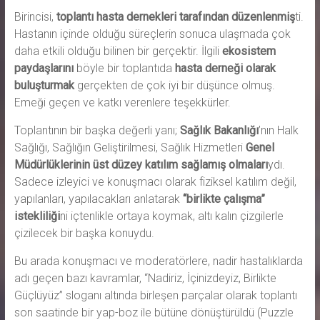
Birincisi,
toplantı hasta dernekleri tarafından düzenlenmiş
ti.
Hastanın içinde olduğu süreçlerin sonuca ulaşmada çok
daha etkili olduğu bilinen bir gerçektir. İlgili
ekosistem
paydaşlarını
böyle bir toplantıda
hasta derneği olarak
buluşturmak
gerçekten de çok iyi bir düşünce olmuş.
Emeği geçen ve katkı verenlere teşekkürler.
Toplantının bir başka değerli yanı;
Sağlık Bakanlığı
’nın Halk
Sağlığı, Sağlığın Geliştirilmesi, Sağlık Hizmetleri
Genel
Müdürlüklerinin üst düzey katılım
sağlamış olmaları
ydı.
Sadece izleyici ve konuşmacı olarak fiziksel katılım değil,
yapılanları, yapılacakları anlatarak
“birlikte çalışma”
istekliliği
ni içtenlikle ortaya koymak, altı kalın çizgilerle
çizilecek bir başka konuydu.
Bu arada konuşmacı ve moderatörlere, nadir hastalıklarda
adı geçen bazı kavramlar, “Nadiriz, İçinizdeyiz, Birlikte
Güçlüyüz” sloganı altında birleşen parçalar olarak toplantı
son saatinde bir yap-boz ile bütüne dönüştürüldü (Puzzle