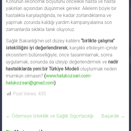
Konunun ekonomik boyutunu öncelikle hasta ve hasta
yakınları açısından düşünmek gerekir. Ailelerin böyle bir
hastalıkla karşılaştığında, ne kadar zorlandıklarına ve
yapmak zorunda kaldığı yardım kampanyalarına son
zamanlarda sıklıkla tanık oluyoruz.
Sağlık Bakanlığı’nın üst düzey katılımı
“birlikte çalışma”
istekliliğini iyi değerlendirerek
, karşılıklı etkileşim içinde
ekosistem bütünselliğiyle; önce tasarımlamak, sonra
uygulamak, sonunda da izleyip değerlendirmek ve
nadir
hastalıklarda yeni bir Türkiye Modeli
oluşturmak neden
mümkün olmasın?
(
www.halukozsari.com-
halukozsari@gmail.com
)
Post Views:
435
←
Ödemeye İsteklilik ve Sağlık Sigortacılığı
Başardık
→