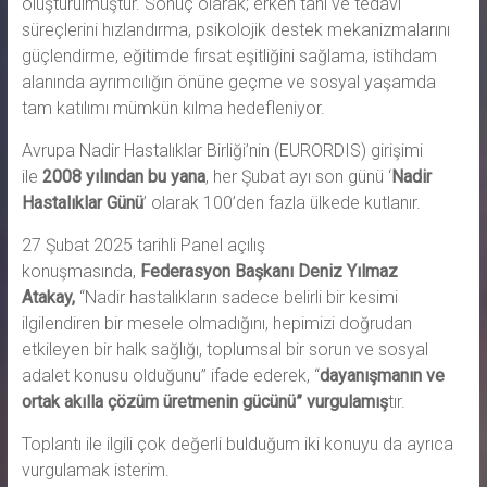
oluşturulmuştur. Sonuç olarak; erken tanı ve tedavi
süreçlerini hızlandırma, psikolojik destek mekanizmalarını
güçlendirme, eğitimde fırsat eşitliğini sağlama, istihdam
alanında ayrımcılığın önüne geçme ve sosyal yaşamda
tam katılımı mümkün kılma hedefleniyor.
Avrupa Nadir Hastalıklar Birliği’nin (EURORDIS) girişimi
ile
2008 yılından bu yana
, her Şubat ayı son günü ‘
Nadir
Hastalıklar Günü
’ olarak 100’den fazla ülkede kutlanır.
27 Şubat 2025 tarihli Panel açılış
konuşmasında,
Federasyon Başkanı Deniz Yılmaz
Atakay,
“Nadir hastalıkların sadece belirli bir kesimi
ilgilendiren bir mesele olmadığını, hepimizi doğrudan
etkileyen bir halk sağlığı, toplumsal bir sorun ve sosyal
adalet konusu olduğunu” ifade ederek, “
dayanışmanın ve
ortak akılla çözüm üretmenin gücünü” vurgulamış
tır.
Toplantı ile ilgili çok değerli bulduğum iki konuyu da ayrıca
vurgulamak isterim.