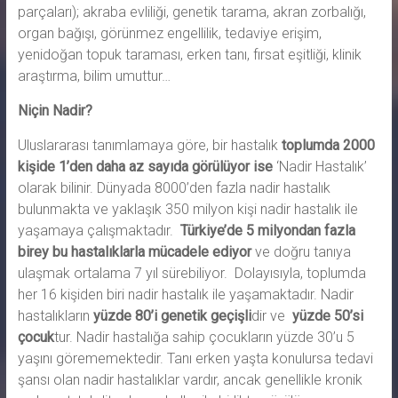
parçaları); akraba evliliği, genetik tarama, akran zorbalığı,
organ bağışı, görünmez engellilik, tedaviye erişim,
yenidoğan topuk taraması, erken tanı, fırsat eşitliği, klinik
araştırma, bilim umuttur…
Niçin Nadir?
Uluslararası tanımlamaya göre, bir hastalık
toplumda 2000
kişide 1’den daha az sayıda görülüyor ise
‘Nadir Hastalık’
olarak bilinir. Dünyada 8000’den fazla nadir hastalık
bulunmakta ve yaklaşık 350 milyon kişi nadir hastalık ile
yaşamaya çalışmaktadır.
Türkiye’de 5 milyondan fazla
birey bu hastalıklarla mücadele ediyor
ve doğru tanıya
ulaşmak ortalama 7 yıl sürebiliyor. Dolayısıyla, toplumda
her 16 kişiden biri nadir hastalık ile yaşamaktadır. Nadir
hastalıkların
yüzde 80’i genetik geçişli
dir ve
yüzde 50’si
çocuk
tur. Nadir hastalığa sahip çocukların yüzde 30’u 5
yaşını görememektedir. Tanı erken yaşta konulursa tedavi
şansı olan nadir hastalıklar vardır, ancak genellikle kronik