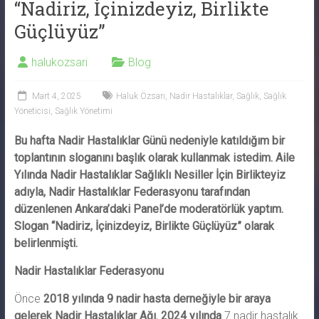
“Nadiriz, İçinizdeyiz, Birlikte
Güçlüyüz”
halukozsari
Blog
Mart 4, 2025
Haluk Özsarı
,
Nadir Hastalıklar
,
Sağlık
,
Sağlık
Yöneticisi
,
Sağlık Yönetimi
Bu hafta Nadir Hastalıklar Günü nedeniyle katıldığım bir
toplantının sloganını başlık olarak kullanmak istedim. Aile
Yılında Nadir Hastalıklar Sağlıklı Nesiller İçin Birlikteyiz
adıyla, Nadir Hastalıklar Federasyonu tarafından
düzenlenen Ankara’daki Panel’de moderatörlük yaptım.
Slogan “Nadiriz, İçinizdeyiz, Birlikte Güçlüyüz” olarak
belirlenmişti.
Nadir Hastalıklar Federasyonu
Önce
2018 yılında
9 nadir hasta derneğiyle bir araya
gelerek Nadir Hastalıklar Ağı
,
2024
yılında
7 nadir hastalık