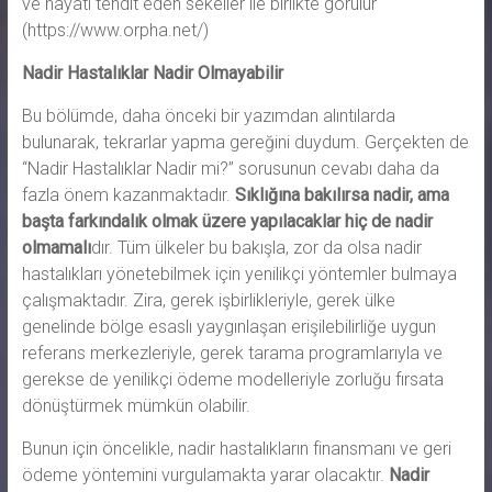
ve hayatı tehdit eden sekeller ile birlikte görülür
(https://www.orpha.net/)
Nadir Hastalıklar Nadir Olmayabilir
Bu bölümde, daha önceki bir yazımdan alıntılarda
bulunarak, tekrarlar yapma gereğini duydum. Gerçekten de
“Nadir Hastalıklar Nadir mi?” sorusunun cevabı daha da
fazla önem kazanmaktadır.
Sıklığına bakılırsa nadir, ama
başta farkındalık olmak üzere yapılacaklar hiç de nadir
olmamalı
dır. Tüm ülkeler bu bakışla, zor da olsa nadir
hastalıkları yönetebilmek için yenilikçi yöntemler bulmaya
çalışmaktadır. Zira, gerek işbirlikleriyle, gerek ülke
genelinde bölge esaslı yaygınlaşan erişilebilirliğe uygun
referans merkezleriyle, gerek tarama programlarıyla ve
gerekse de yenilikçi ödeme modelleriyle zorluğu fırsata
dönüştürmek mümkün olabilir.
Bunun için öncelikle, nadir hastalıkların finansmanı ve geri
ödeme yöntemini vurgulamakta yarar olacaktır.
Nadir